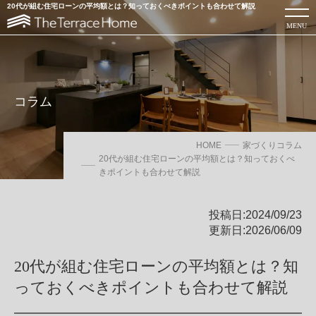
20代が組む住宅ローンの平均額とは？知っておくべきポイントも合わせて解説
MENU
コラム
HOME
家づくりコラム
20代が組む住宅ローンの平均額とは？知っておくべ
きポイントも合わせて解説
投稿日:2024/09/23
更新日:2026/06/09
ローコスト注文住宅を建てるならThe Terrace Home
20代が組む住宅ローンの平均額とは？知
っておくべきポイントも合わせて解説
カタログを見る
お問い合わせ