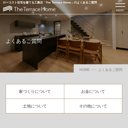
ローコスト住宅を建てる工務店「The Terrace Home」のよくあるご質問
MENU
よくあるご質問
ローコスト注文住宅を建てるならThe Terrace Home
HOME
よくあるご質問
カタログを見る
お問い合わせ
当社について
家づくりについて
お金について
商品サービス・性能紹介
土地について
その他について
お知らせ・コラム