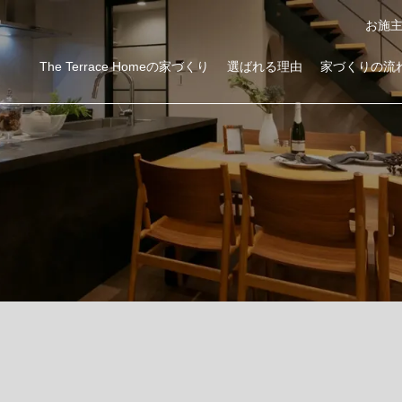
お施
The Terrace Homeの家づくり
選ばれる理由
家づくりの流
ローコスト注文住宅を建てるならThe Terrace Home
商品サービス・性能紹介
二階建て・三階建て
高気密高断熱
耐震性能
資金計画