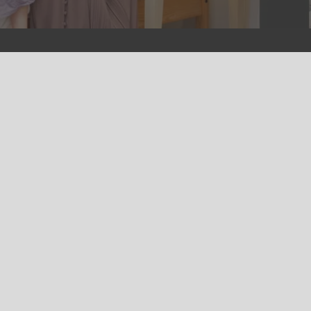
り扱う個人情報の紛失、滅失、改ざんおよ
安全管理のために必要かつ適切な措置を行
情報が正確でないとのご本人様からお申し
内容を確認し、必要に応じて情報の追加・
たします。ただし、情報を削除すると提供
る場合があります。
法令遵守と改善
当社は、個人情報の適切な取扱いを維持す
相談等の外部からの意見、社会情勢、技術
当社経営状況の変化、社内外からの改善提
運用方法を時代の要請に合うよう継続的に
人情報の取扱いに関する法令や指針その他
れた場合には、都度、その内容に沿った体
ます。 当社は、法令等の変更や運用方法
リシーの内容を変更できるものとします。