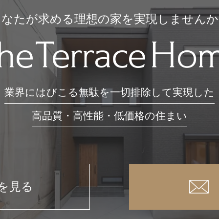
、法律に基づいて情報を開示する
あなたが求める理想の家を実現しませんか
を有し、司法手続きや裁判所命
当社としての権利を保護する必
個人情報を開示する権利を有し
業界にはびこる無駄を一切排除して実現した
定めに基づき個人情報の開示を
あることを確認の上で、適切か
高品質・高性能・低価格の住まい
場合は、その全部もしくは一部
産その他の権利利益を害するおそ
を及ぼすおそれがある場合
を見る
情報で管理することに努め、取