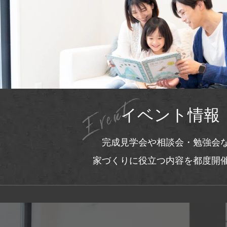
個人情報の利用目的
当社は、個人情報を下記の目的に利用いた
業務運営上の連絡、取引および契約の
イベントやセミナー等の開催に関する
ご利用サービス代金のご請求およびお
新サービス・機能開始のご案内
ご利用サービスおよび情報提供などに
イベント情報
ご提供いただいた個人情報は、明示した上
ものとし、ご本人様のご同意なく利用目的
完成見学会や相談会・勉強会
せん。ただし、サービス向上のために必要
家づくりに役立つ内容を都度開
人を識別できない状態で利用することがご
第三者提供の制限
当社は、個人情報の管理を厳重に行うこと
いた場合等の正当な理由がある場合を除き