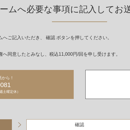
ームへ必要な事項に記入して
お
土地探し
保証アフターサポート
お施主様向けオプションサービス
へご記入いただき、 確認 ボタンを押してください。
その他
へ同意したとみなし、税込11,000円/回を申し受けます。
プライバシーポリシー
特定商取引法に基づく表記
話から！
0081
お施主様専用ページ
・隔週土曜定休）
グを見る
確認