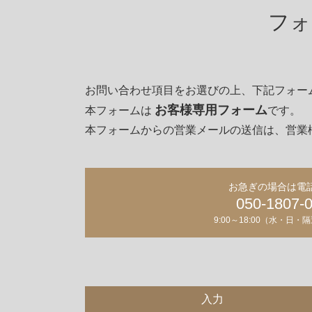
フォ
よくあるご質問
お問い合わせ項目をお選びの上、下記フォーム
お客様専用フォーム
本フォームは
です。
家づくりのイメージ
本フォームからの営業メールの送信は、営業権
建築事例・お客様の声
お急ぎの場合は電
050-1807-
9:00～18:00（水・日
カタロ
入力