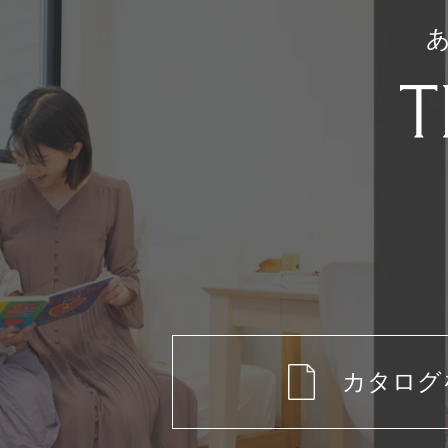
示・提供いたしません。 ただし、当社は
必要がある際に、個人情報を開示する権利
令またはその他の法的プロセスによって、
要があると判断される場合にも、それらの
ます。
個人情報の安全管理
当社は、ご本人様から、個人情報保護法の
求められた場合、ご本人様からのご請求で
つ迅速に対応いたします。ただし、以下の
を開示しない場合があります。
ご本人様又は第三者の生命、身体、財
れがある場合
当社の業務の適正な実施に著しい支障
カタログ
他の法令に違反することとなる場合
当社は、個人情報の管理を正確かつ最新の