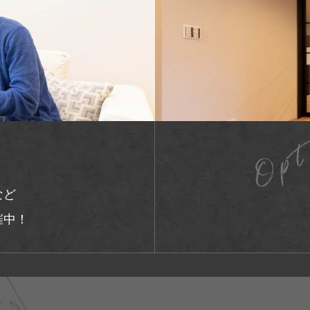
します。
実施その他の管理
ご案内の送付その他の連絡
支払の確認
関する各種調査の実施
記利用目的の範囲内で利用する
以外に利用することはございま
など
な範囲で統計データとして、個
催中！
ざいます。
とし、ご本人様にご承諾いただ
、第三者に対し、個人情報を開