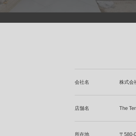
び漏洩の防止など、個人情報の
います。 また、開示された個人
出があった場合、適切な方法で
変更・訂正または削除などをい
できない各種サービスが発生す
ることを目的として、苦情及び
の進歩などの諸環境、あるいは
会社名
株式会
案などを踏まえ、取扱い体制、
改善してまいります。 また、個
の規範が制定され、更に改正さ
店舗名
The Te
制を構築し、規範を遵守いたし
の改善に伴い、必要に応じて本ポ
変更後の内容を当社がこのウェ
所在地
〒580-