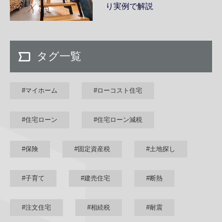
り実例で解説
タグ一覧
#マイホーム
#ローコスト住宅
#住宅ローン
#住宅ローン減税
#保険
#固定資産税
#土地探し
#子育て
#建売住宅
#断熱
#注文住宅
#相続税
#耐震