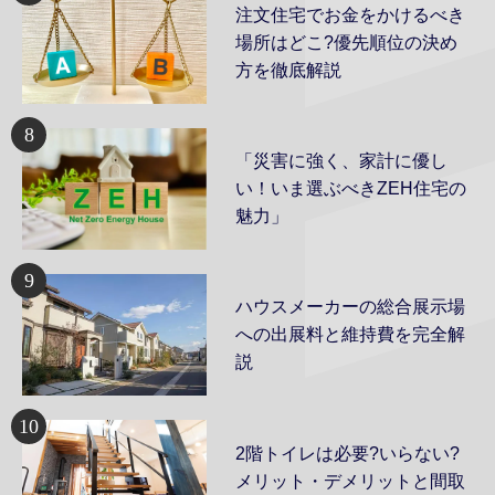
注文住宅でお金をかけるべき
場所はどこ?優先順位の決め
方を徹底解説
8
「災害に強く、家計に優し
い！いま選ぶべきZEH住宅の
魅力」
9
ハウスメーカーの総合展示場
への出展料と維持費を完全解
説
10
2階トイレは必要?いらない?
メリット・デメリットと間取