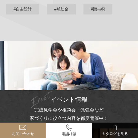
#自由設計
#補助金
#贈与税
イベント情報
完成見学会や相談会・勉強会など
家づくりに役立つ内容を都度開催中！
お問い合わせ
お問い合わせ
カタログを見る
カタログを見る
電話相談
電話相談