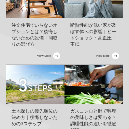
断熱性能が低い家が及
注文住宅でいらないオ
ぼす体への影響｜ヒー
プションとは？後悔し
トショック・高血圧・
ないための設備・間取
不眠
りの選び方
View More
View More
土地探しの優先順位の
ガスコンロとIHで料理
決め方｜後悔しないた
の美味しさは変わる？
めの3ステップ
調理性能の違いを徹底