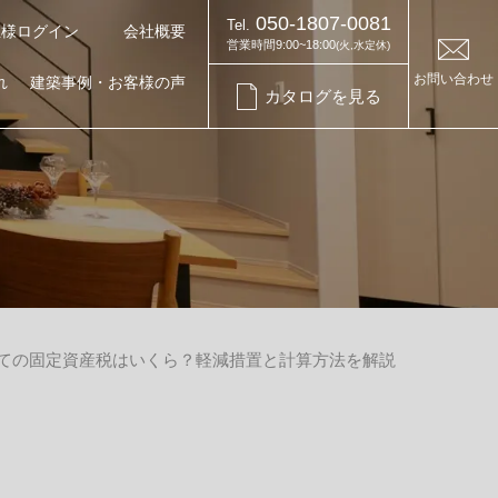
050-1807-0081
Tel.
主様ログイン
会社概要
営業時間9:00~18:00
(火,水定休)
お問い合わせ
れ
建築事例・お客様の声
カタログを見る
お知らせ・コラム
お知らせ
】戸建ての固定資産税はいくら？軽減措置と計算方法を解説
イベント情報
家づくりコラム