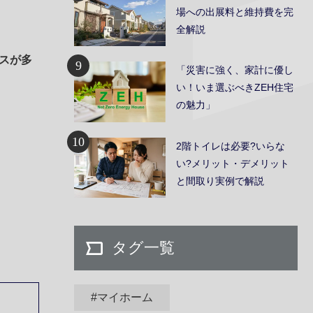
場への出展料と維持費を完
全解説
スが多
9
「災害に強く、家計に優し
い！いま選ぶべきZEH住宅
の魅力」
10
2階トイレは必要?いらな
い?メリット・デメリット
と間取り実例で解説
タグ一覧
#マイホーム