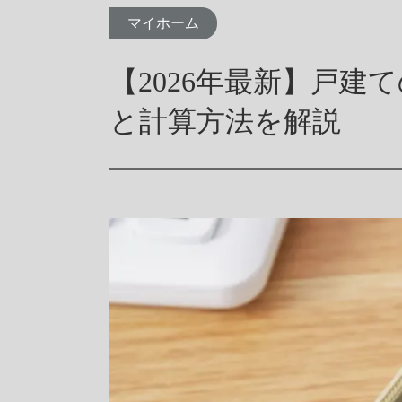
よくあるご質問
マイホーム
​​【2026年最新】
と計算方法を解説
家づくりのイメージ
建築事例・お客様の声
カタロ