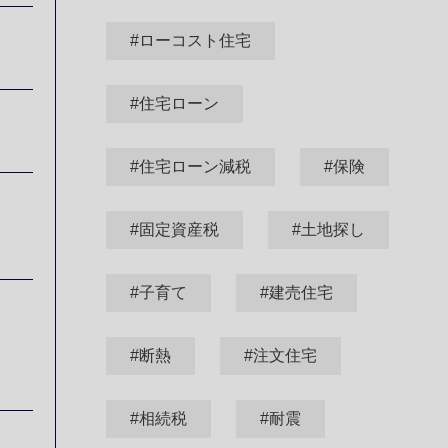
#ローコスト住宅
#住宅ローン
#住宅ローン減税
#保険
#固定資産税
#土地探し
#子育て
#建売住宅
#断熱
#注文住宅
#相続税
#耐震