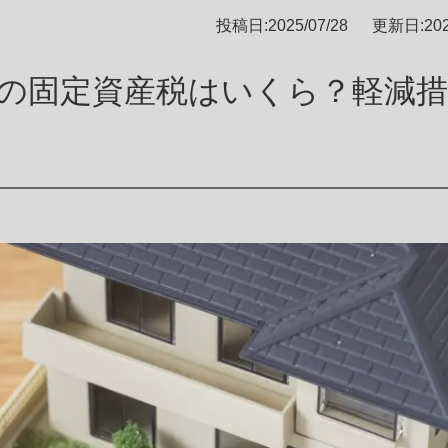
土地探し
投稿日:2025/07/28
更新日:2026
保証アフターサポート
戸建ての固定資産税はいくら？軽減
お施主様向けオプションサービス
その他
プライバシーポリシー
特定商取引法に基づく表記
お施主様専用ページ
グを見る