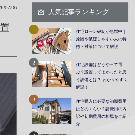
/07/06
人気記事ランキング
措置
1
住宅ローン破綻が急増中｜
原因や破綻しやすい人の特
徴・対策について解説
2
住宅設備はどうやって選
ぶ？設置してよかったと思
う設備とは？ わかりやすく
解説！
3
住宅購入に必要な初期費用
はどのくらい？諸費用の内
訳や初期費用の相場をご紹
お問い合わせ
介