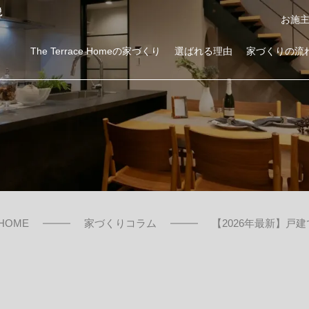
説
お施
The Terrace Homeの家づくり
選ばれる理由
家づくりの流
ローコスト注文住宅を建てるならThe Terrace Home
商品サービス・性能紹介
二階建て・三階建て
HOME
家づくりコラム
​​【2026年最新
高気密高断熱
耐震性能
資金計画