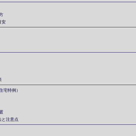
方
目安
類
住宅特例）
置
法と注意点