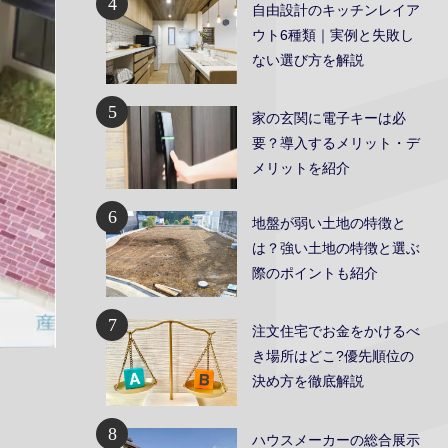
4
自由設計のキッチンレイア
ウト6種類｜実例と失敗し
ない選び方を解説
5
家の玄関に電子キーは必
要？導入するメリット・デ
メリットを紹介
6
地盤が弱い土地の特徴と
は？強い土地の特徴と選ぶ
際のポイントも紹介
7
注文住宅でお金をかけるべ
き場所はどこ?優先順位の
決め方を徹底解説
8
ハウスメーカーの総合展示