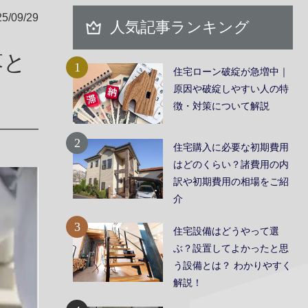
/09/29
人気記事ランキング
落と
1
住宅ローン破綻が急増中｜
原因や破綻しやすい人の特
徴・対策について解説
2
住宅購入に必要な初期費用
はどのくらい？諸費用の内
訳や初期費用の相場をご紹
介
3
住宅設備はどうやって選
ぶ？設置してよかったと思
う設備とは？ わかりやすく
お問い合わせ
解説！