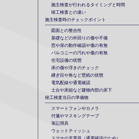
施主検査が行われるタイミングと時間
竣工検査との違い
施主検査時のチェックポイント
図面との整合性
基礎などの外回りの傷や不備
窓や扉の動作確認や傷の有無
バルコニーの汚れや傷の有無
住宅設備の状態
床の傷や浮きのチェック
継ぎ目や角など壁紙の状態
電気配線や通電確認
土台や床組など建物内部の床下
竣工検査当日の準備物
スマートフォンやカメラ
付箋やマスキングテープ
筆記用具
ウェットティッシュ
スマホの充電器（通電確認のため）