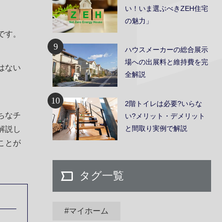
い！いま選ぶべきZEH住宅
の魅力」
です。
9
ハウスメーカーの総合展示
場への出展料と維持費を完
はない
全解説
10
2階トイレは必要?いらな
ちなチ
い?メリット・デメリット
と間取り実例で解説
解説し
ことが
タグ一覧
#マイホーム