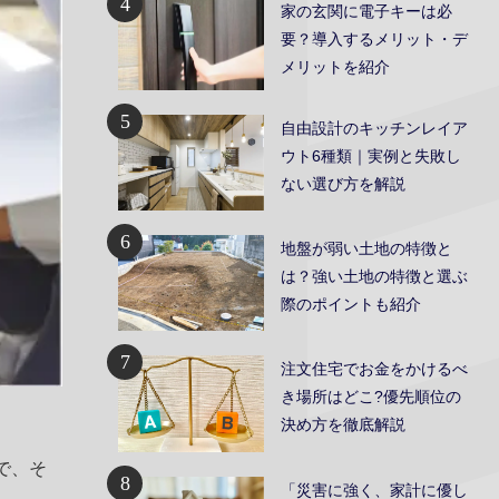
4
家の玄関に電子キーは必
要？導入するメリット・デ
メリットを紹介
5
自由設計のキッチンレイア
ウト6種類｜実例と失敗し
ない選び方を解説
6
地盤が弱い土地の特徴と
は？強い土地の特徴と選ぶ
際のポイントも紹介
7
注文住宅でお金をかけるべ
き場所はどこ?優先順位の
決め方を徹底解説
で、そ
8
「災害に強く、家計に優し