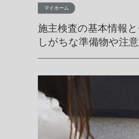
よくあるご質問
マイホーム
施主検査の基本情報と
しがちな準備物や注意
家づくりのイメージ
建築事例・お客様の声
カタロ