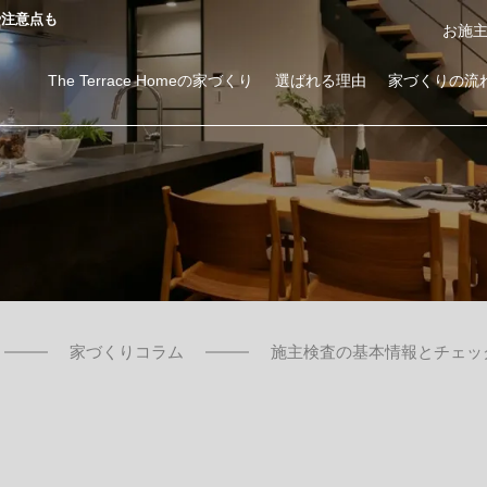
や注意点も
お施
The Terrace Homeの家づくり
選ばれる理由
家づくりの流
ローコスト注文住宅を建てるならThe Terrace Home
商品サービス・性能紹介
二階建て・三階建て
家づくりコラム
施主検査の基本情報とチェッ
高気密高断熱
耐震性能
資金計画