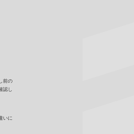
し前の
確認し
違いに