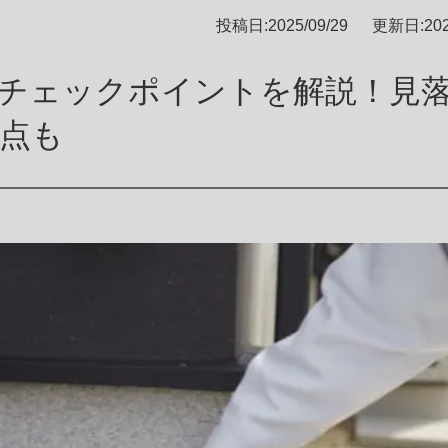
土地探し
投稿日:2025/09/29
更新日:2025
保証アフターサポート
チェックポイントを解説！見
お施主様向けオプションサービス
点も
その他
プライバシーポリシー
特定商取引法に基づく表記
お施主様専用ページ
グを見る