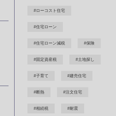
#ローコスト住宅
#住宅ローン
#住宅ローン減税
#保険
#固定資産税
#土地探し
#子育て
#建売住宅
#断熱
#注文住宅
#相続税
#耐震