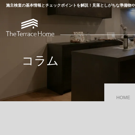
施主検査の基本情報とチェックポイントを解説！見落としがちな準備物
コラム
当社について
The Terrace Homeの家づくり
HOME
選ばれる理由
家づくりの流れ
会社概要・専門家紹介