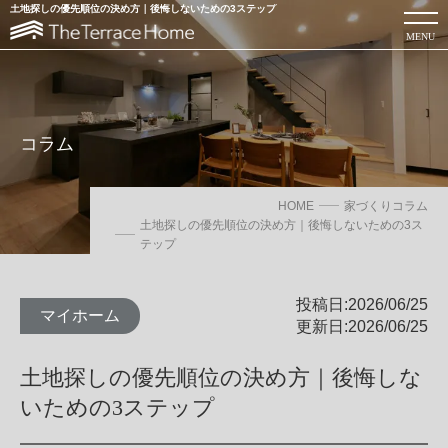
土地探しの優先順位の決め方｜後悔しないための3ステップ
MENU
コラム
HOME
家づくりコラム
土地探しの優先順位の決め方｜後悔しないための3ス
テップ
投稿日:2026/06/25
マイホーム
更新日:2026/06/25
ローコスト注文住宅を建てるならThe Terrace Home
土地探しの優先順位の決め方｜後悔しな
いための3ステップ
カタログを見る
お問い合わせ