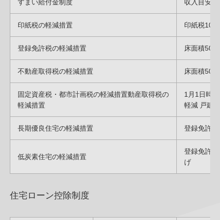
すまい給付金制度
収入目安が
印紙税の軽減措置
印紙税10
登録免許税の軽減措置
床面積50
不動産取得税の軽減措置
床面積50
固定資産税・都市計画税の軽減措置動産取得税の
1月1日時
軽減措置
軽減 戸建て
長期優良住宅の軽減措置
登録免許税
登録免許税
低炭素住宅の軽減措置
げ
住宅ローン控除制度