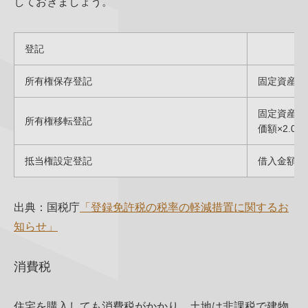
しておきましょう。
登記
軽減
所有権保存登記
固定資産税評
固定資産税評
所有権移転登記
価額×2.0％
抵当権設定登記
借入金額×0.
出典：国税庁
「登録免許税の税率の軽減措置に関するお
知らせ」
消費税
住宅を購入しても消費税がかかり、土地は非課税で建物