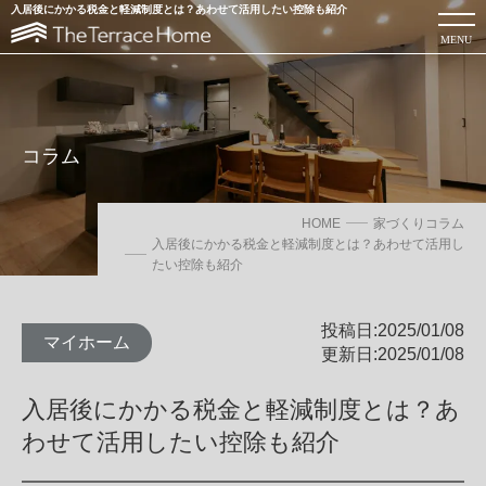
入居後にかかる税金と軽減制度とは？あわせて活用したい控除も紹介
MENU
コラム
HOME
家づくりコラム
入居後にかかる税金と軽減制度とは？あわせて活用し
たい控除も紹介
投稿日:2025/01/08
マイホーム
更新日:2025/01/08
ローコスト注文住宅を建てるならThe Terrace Home
入居後にかかる税金と軽減制度とは？あ
わせて活用したい控除も紹介
カタログを見る
お問い合わせ