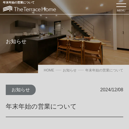
年末年始の営業について
MENU
ローコスト注文住宅を建てるならThe Terrace Home
お知らせ
カタログを見る
お問い合わせ
当社について
HOME
お知らせ
年末年始の営業について
商品サービス・性能紹介
お知らせ
2024/12/08
お知らせ・コラム
年末年始の営業について
家づくりのイメージ