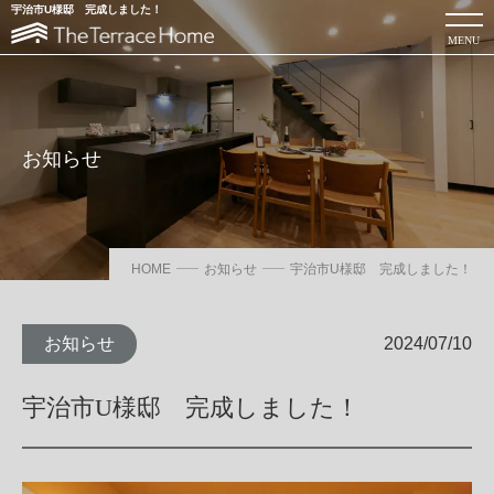
宇治市U様邸 完成しました！
MENU
お知らせ
ローコスト注文住宅を建てるならThe Terrace Home
カタログを見る
お問い合わせ
HOME
お知らせ
宇治市U様邸 完成しました！
当社について
お知らせ
2024/07/10
商品サービス・性能紹介
宇治市U様邸 完成しました！
お知らせ・コラム
家づくりのイメージ